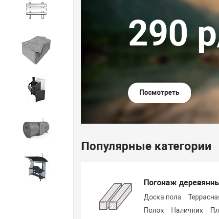
Деревянная Мебель
290 р/м2
Листовой Материал
Печи банные
Посмотреть
Каркасные бани
Популярные категории
Мангалы, Гриль, Барбекю
Погонаж деревянн
Доска пола
Террасна
Полок
Наличник
Пл