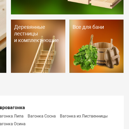
150 р.м2
Деревянные
Все для бани
лестницы
и комплектующие
ь
вровагонка
агонка Липа
Вагонка Сосна
Вагонка из Лиственницы
агонка Осина