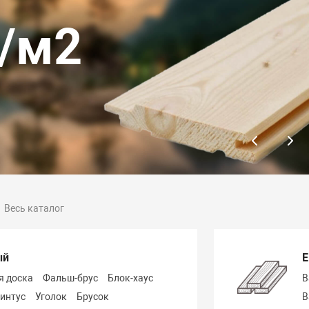
1 
Посмотрет
Весь каталог
ый
Е
я доска
Фальш-брус
Блок-хаус
В
интус
Уголок
Брусок
В